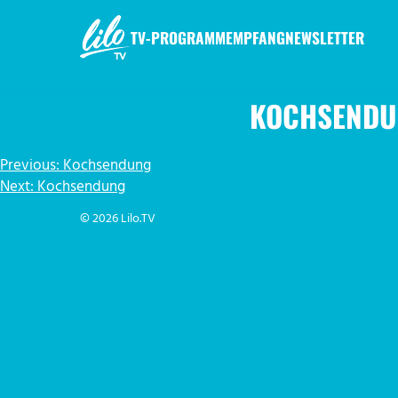
Zum
Inhalt
TV-PROGRAMM
EMPFANG
NEWSLETTER
springen
LILO.TV
KOCHSENDU
BEITRAGSNAVIGATION
Previous:
Kochsendung
Next:
Kochsendung
© 2026 Lilo.TV