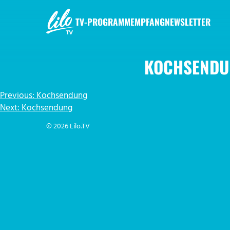
Zum
Inhalt
TV-PROGRAMM
EMPFANG
NEWSLETTER
springen
LILO.TV
KOCHSENDU
BEITRAGSNAVIGATION
Previous:
Kochsendung
Next:
Kochsendung
© 2026 Lilo.TV