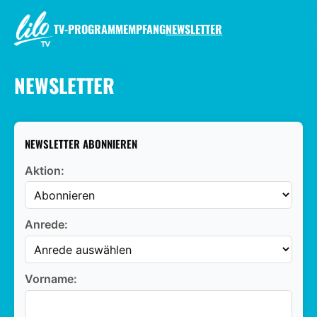
Zum
Inhalt
TV-PROGRAMM
EMPFANG
NEWSLETTER
springen
LILO.TV
NEWSLETTER
NEWSLETTER ABONNIEREN
Aktion:
Anrede:
Vorname: