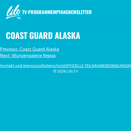
Zum
Inhalt
TV-PROGRAMM
EMPFANG
NEWSLETTER
springen
LILO.TV
COAST GUARD ALASKA
BEITRAGSNAVIGATION
Previous:
Coast Guard Alaska
Next:
Münzengalerie Reppa
Kontakt und Impressum
Datenschutz
OFFIZIELLE TEILNAHMEBEDINGUNGEN
© 2026 Lilo.TV