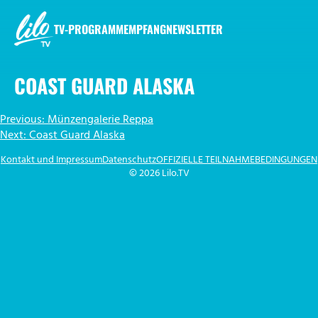
Zum
Inhalt
TV-PROGRAMM
EMPFANG
NEWSLETTER
springen
LILO.TV
COAST GUARD ALASKA
BEITRAGSNAVIGATION
Previous:
Münzengalerie Reppa
Next:
Coast Guard Alaska
Kontakt und Impressum
Datenschutz
OFFIZIELLE TEILNAHMEBEDINGUNGEN
© 2026 Lilo.TV