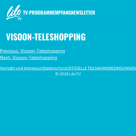
Zum
Inhalt
TV-PROGRAMM
EMPFANG
NEWSLETTER
springen
LILO.TV
VISOON-TELESHOPPING
BEITRAGSNAVIGATION
Previous:
Visoon-Teleshopping
Next:
Visoon-Teleshopping
Kontakt und Impressum
Datenschutz
OFFIZIELLE TEILNAHMEBEDINGUNGEN
© 2026 Lilo.TV