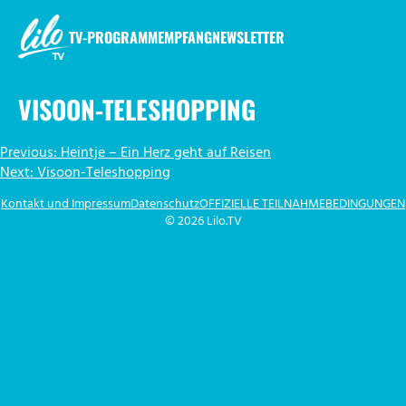
Zum
Inhalt
TV-PROGRAMM
EMPFANG
NEWSLETTER
springen
LILO.TV
VISOON-TELESHOPPING
BEITRAGSNAVIGATION
Previous:
Heintje – Ein Herz geht auf Reisen
Next:
Visoon-Teleshopping
Kontakt und Impressum
Datenschutz
OFFIZIELLE TEILNAHMEBEDINGUNGEN
© 2026 Lilo.TV