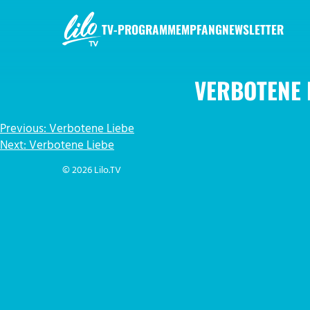
Zum
Inhalt
TV-PROGRAMM
EMPFANG
NEWSLETTER
springen
LILO.TV
VERBOTENE 
BEITRAGSNAVIGATION
Previous:
Verbotene Liebe
Next:
Verbotene Liebe
© 2026 Lilo.TV