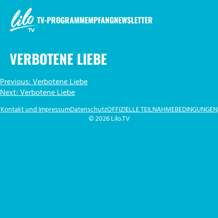
Zum
Inhalt
TV-PROGRAMM
EMPFANG
NEWSLETTER
springen
LILO.TV
VERBOTENE LIEBE
BEITRAGSNAVIGATION
Previous:
Verbotene Liebe
Next:
Verbotene Liebe
Kontakt und Impressum
Datenschutz
OFFIZIELLE TEILNAHMEBEDINGUNGEN
© 2026 Lilo.TV