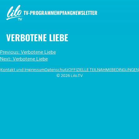
Zum
Inhalt
TV-PROGRAMM
EMPFANG
NEWSLETTER
springen
LILO.TV
VERBOTENE LIEBE
BEITRAGSNAVIGATION
Previous:
Verbotene Liebe
Next:
Verbotene Liebe
Kontakt und Impressum
Datenschutz
OFFIZIELLE TEILNAHMEBEDINGUNGEN
© 2026 Lilo.TV