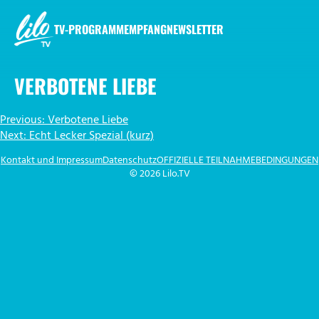
Zum
Inhalt
TV-PROGRAMM
EMPFANG
NEWSLETTER
springen
LILO.TV
VERBOTENE LIEBE
BEITRAGSNAVIGATION
Previous:
Verbotene Liebe
Next:
Echt Lecker Spezial (kurz)
Kontakt und Impressum
Datenschutz
OFFIZIELLE TEILNAHMEBEDINGUNGEN
© 2026 Lilo.TV