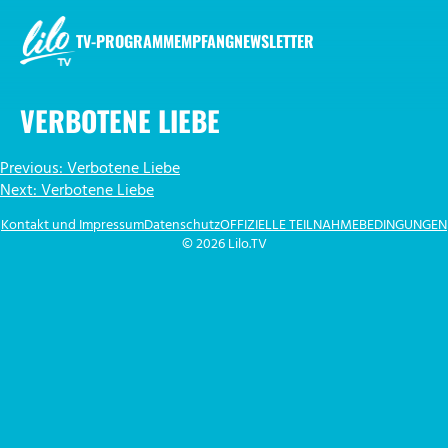
Zum
Inhalt
TV-PROGRAMM
EMPFANG
NEWSLETTER
springen
LILO.TV
VERBOTENE LIEBE
BEITRAGSNAVIGATION
Previous:
Verbotene Liebe
Next:
Verbotene Liebe
Kontakt und Impressum
Datenschutz
OFFIZIELLE TEILNAHMEBEDINGUNGEN
© 2026 Lilo.TV