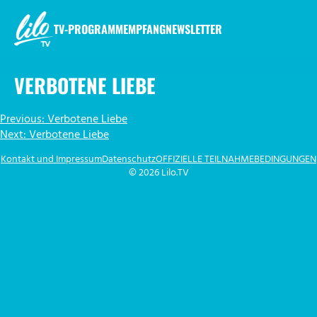
Zum
Inhalt
TV-PROGRAMM
EMPFANG
NEWSLETTER
springen
LILO.TV
VERBOTENE LIEBE
BEITRAGSNAVIGATION
Previous:
Verbotene Liebe
Next:
Verbotene Liebe
Kontakt und Impressum
Datenschutz
OFFIZIELLE TEILNAHMEBEDINGUNGEN
© 2026 Lilo.TV