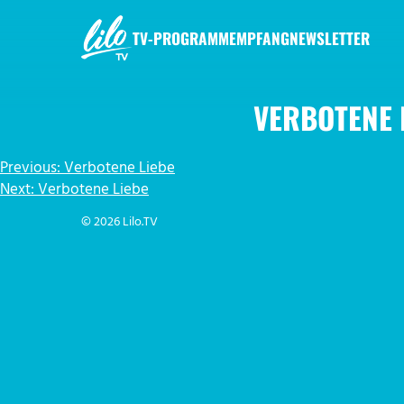
Zum
Inhalt
TV-PROGRAMM
EMPFANG
NEWSLETTER
springen
LILO.TV
VERBOTENE 
BEITRAGSNAVIGATION
Previous:
Verbotene Liebe
Next:
Verbotene Liebe
© 2026 Lilo.TV