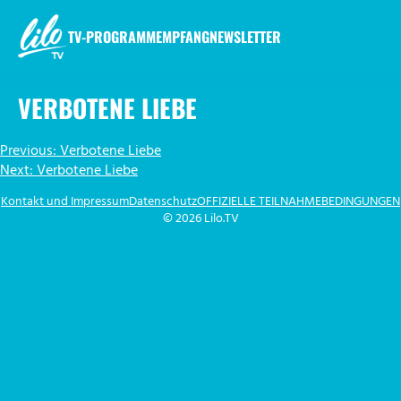
Zum
Inhalt
TV-PROGRAMM
EMPFANG
NEWSLETTER
springen
LILO.TV
VERBOTENE LIEBE
BEITRAGSNAVIGATION
Previous:
Verbotene Liebe
Next:
Verbotene Liebe
Kontakt und Impressum
Datenschutz
OFFIZIELLE TEILNAHMEBEDINGUNGEN
© 2026 Lilo.TV