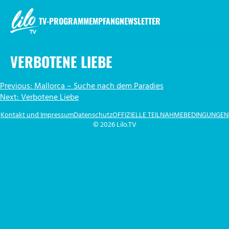
Zum
Inhalt
TV-PROGRAMM
EMPFANG
NEWSLETTER
springen
LILO.TV
VERBOTENE LIEBE
BEITRAGSNAVIGATION
Previous:
Mallorca – Suche nach dem Paradies
Next:
Verbotene Liebe
Kontakt und Impressum
Datenschutz
OFFIZIELLE TEILNAHMEBEDINGUNGEN
© 2026 Lilo.TV