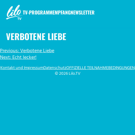
Zum
Inhalt
TV-PROGRAMM
EMPFANG
NEWSLETTER
springen
LILO.TV
VERBOTENE LIEBE
BEITRAGSNAVIGATION
Previous:
Verbotene Liebe
Next:
Echt lecker!
Kontakt und Impressum
Datenschutz
OFFIZIELLE TEILNAHMEBEDINGUNGEN
© 2026 Lilo.TV