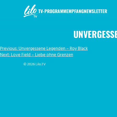
Zum
Inhalt
TV-PROGRAMM
EMPFANG
NEWSLETTER
springen
LILO.TV
UNVERGESSE
BEITRAGSNAVIGATION
Previous:
Unvergessene Legenden – Roy Black
Next:
Love Field – Liebe ohne Grenzen
© 2026 Lilo.TV