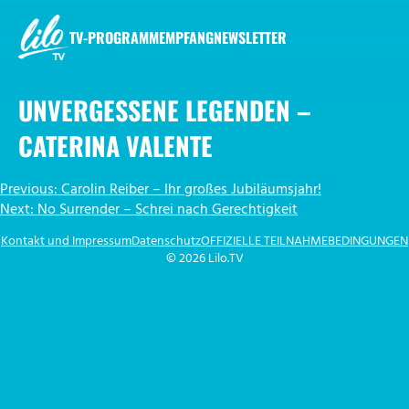
Zum
Inhalt
TV-PROGRAMM
EMPFANG
NEWSLETTER
springen
LILO.TV
UNVERGESSENE LEGENDEN –
CATERINA VALENTE
BEITRAGSNAVIGATION
Previous:
Carolin Reiber – Ihr großes Jubiläumsjahr!
Next:
No Surrender – Schrei nach Gerechtigkeit
Kontakt und Impressum
Datenschutz
OFFIZIELLE TEILNAHMEBEDINGUNGEN
© 2026 Lilo.TV