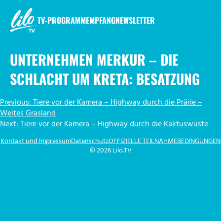
Zum
Inhalt
TV-PROGRAMM
EMPFANG
NEWSLETTER
springen
LILO.TV
UNTERNEHMEN MERKUR – DIE
SCHLACHT UM KRETA: BESATZUNG
BEITRAGSNAVIGATION
Previous:
Tiere vor der Kamera – Highway durch die Prärie –
Weites Grasland
Next:
Tiere vor der Kamera – Highway durch die Kaktuswüste
Kontakt und Impressum
Datenschutz
OFFIZIELLE TEILNAHMEBEDINGUNGEN
© 2026 Lilo.TV