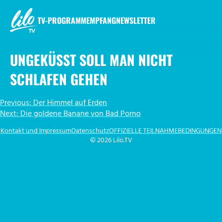
Zum
Inhalt
TV-PROGRAMM
EMPFANG
NEWSLETTER
springen
LILO.TV
UNGEKÜSST SOLL MAN NICHT
SCHLAFEN GEHEN
BEITRAGSNAVIGATION
Previous:
Der Himmel auf Erden
Next:
Die goldene Banane von Bad Porno
Kontakt und Impressum
Datenschutz
OFFIZIELLE TEILNAHMEBEDINGUNGEN
© 2026 Lilo.TV