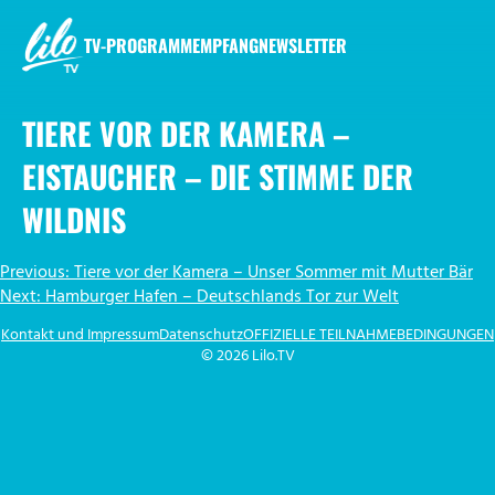
Zum
Inhalt
TV-PROGRAMM
EMPFANG
NEWSLETTER
springen
LILO.TV
TIERE VOR DER KAMERA –
EISTAUCHER – DIE STIMME DER
WILDNIS
BEITRAGSNAVIGATION
Previous:
Tiere vor der Kamera – Unser Sommer mit Mutter Bär
Next:
Hamburger Hafen – Deutschlands Tor zur Welt
Kontakt und Impressum
Datenschutz
OFFIZIELLE TEILNAHMEBEDINGUNGEN
© 2026 Lilo.TV