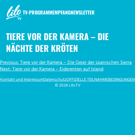
Zum
Inhalt
TV-PROGRAMM
EMPFANG
NEWSLETTER
springen
LILO.TV
TIERE VOR DER KAMERA – DIE
NÄCHTE DER KRÖTEN
BEITRAGSNAVIGATION
Previous:
Tiere vor der Kamera – Die Geier der spanischen Sierra
Next:
Tiere vor der Kamera – Eiderenten auf Island
Kontakt und Impressum
Datenschutz
OFFIZIELLE TEILNAHMEBEDINGUNGEN
© 2026 Lilo.TV