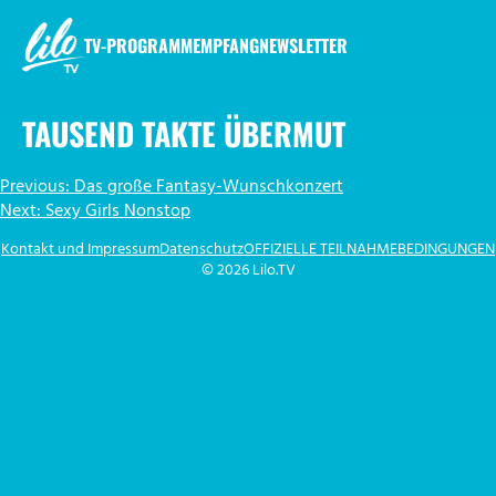
Zum
Inhalt
TV-PROGRAMM
EMPFANG
NEWSLETTER
springen
LILO.TV
TAUSEND TAKTE ÜBERMUT
BEITRAGSNAVIGATION
Previous:
Das große Fantasy-Wunschkonzert
Next:
Sexy Girls Nonstop
Kontakt und Impressum
Datenschutz
OFFIZIELLE TEILNAHMEBEDINGUNGEN
© 2026 Lilo.TV