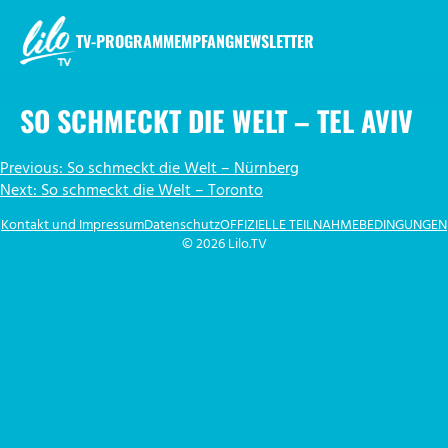
Zum
Inhalt
TV-PROGRAMM
EMPFANG
NEWSLETTER
springen
LILO.TV
SO SCHMECKT DIE WELT – TEL AVIV
BEITRAGSNAVIGATION
Previous:
So schmeckt die Welt – Nürnberg
Next:
So schmeckt die Welt – Toronto
Kontakt und Impressum
Datenschutz
OFFIZIELLE TEILNAHMEBEDINGUNGEN
© 2026 Lilo.TV