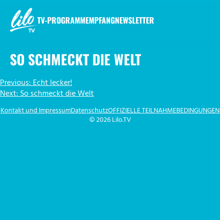
Zum
Inhalt
TV-PROGRAMM
EMPFANG
NEWSLETTER
springen
LILO.TV
SO SCHMECKT DIE WELT
BEITRAGSNAVIGATION
Previous:
Echt lecker!
Next:
So schmeckt die Welt
Kontakt und Impressum
Datenschutz
OFFIZIELLE TEILNAHMEBEDINGUNGEN
© 2026 Lilo.TV