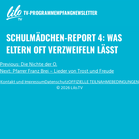
Zum
Inhalt
TV-PROGRAMM
EMPFANG
NEWSLETTER
springen
LILO.TV
SCHULMÄDCHEN-REPORT 4: WAS
ELTERN OFT VERZWEIFELN LÄSST
BEITRAGSNAVIGATION
Previous:
Die Nichte der O.
Next:
Pfarrer Franz Brei – Lieder von Trost und Freude
Kontakt und Impressum
Datenschutz
OFFIZIELLE TEILNAHMEBEDINGUNGEN
© 2026 Lilo.TV