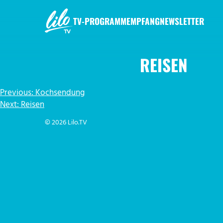
Zum
Inhalt
TV-PROGRAMM
EMPFANG
NEWSLETTER
springen
LILO.TV
REISEN
BEITRAGSNAVIGATION
Previous:
Kochsendung
Next:
Reisen
© 2026 Lilo.TV