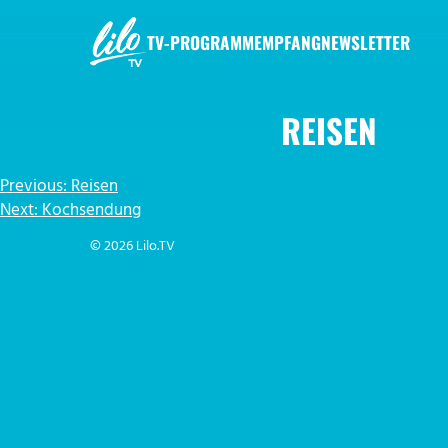
Zum
Inhalt
TV-PROGRAMM
EMPFANG
NEWSLETTER
springen
LILO.TV
REISEN
BEITRAGSNAVIGATION
Previous:
Reisen
Next:
Kochsendung
© 2026 Lilo.TV