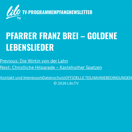
Zum
Inhalt
TV-PROGRAMM
EMPFANG
NEWSLETTER
springen
LILO.TV
PFARRER FRANZ BREI – GOLDENE
LEBENSLIEDER
BEITRAGSNAVIGATION
Previous:
Die Wirtin von der Lahn
Next:
Christliche Hitparade – Kastelruther Spatzen
Kontakt und Impressum
Datenschutz
OFFIZIELLE TEILNAHMEBEDINGUNGEN
© 2026 Lilo.TV