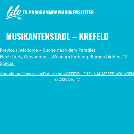
Zum
Inhalt
TV-PROGRAMM
EMPFANG
NEWSLETTER
springen
LILO.TV
MUSIKANTENSTADL – KREFELD
BEITRAGSNAVIGATION
Previous:
Mallorca – Suche nach dem Paradies
Next:
Rudy Giovannini – Wenn im Frühling Blumen blühen TV-
Special
Kontakt und Impressum
Datenschutz
OFFIZIELLE TEILNAHMEBEDINGUNGEN
© 2026 Lilo.TV