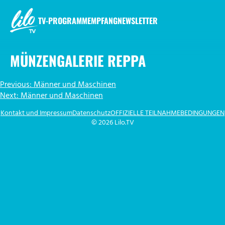
Zum
Inhalt
TV-PROGRAMM
EMPFANG
NEWSLETTER
springen
LILO.TV
MÜNZENGALERIE REPPA
BEITRAGSNAVIGATION
Previous:
Männer und Maschinen
Next:
Männer und Maschinen
Kontakt und Impressum
Datenschutz
OFFIZIELLE TEILNAHMEBEDINGUNGEN
© 2026 Lilo.TV