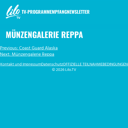
Zum
Inhalt
TV-PROGRAMM
EMPFANG
NEWSLETTER
springen
LILO.TV
MÜNZENGALERIE REPPA
BEITRAGSNAVIGATION
Previous:
Coast Guard Alaska
Next:
Münzengalerie Reppa
Kontakt und Impressum
Datenschutz
OFFIZIELLE TEILNAHMEBEDINGUNGEN
© 2026 Lilo.TV