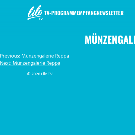
Zum
Inhalt
TV-PROGRAMM
EMPFANG
NEWSLETTER
springen
LILO.TV
MÜNZENGAL
BEITRAGSNAVIGATION
Previous:
Münzengalerie Reppa
Next:
Münzengalerie Reppa
© 2026 Lilo.TV