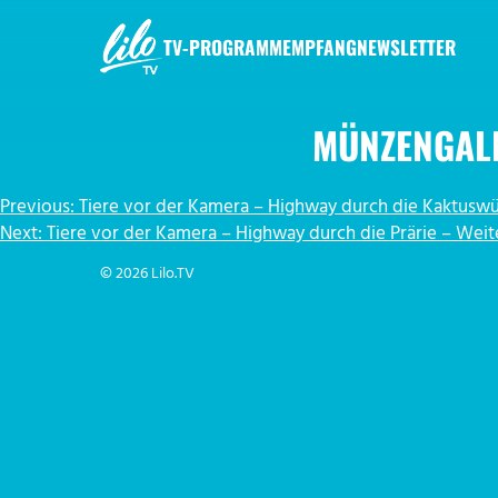
Zum
Inhalt
TV-PROGRAMM
EMPFANG
NEWSLETTER
springen
LILO.TV
MÜNZENGAL
BEITRAGSNAVIGATION
Previous:
Tiere vor der Kamera – Highway durch die Kaktusw
Next:
Tiere vor der Kamera – Highway durch die Prärie – Weit
© 2026 Lilo.TV