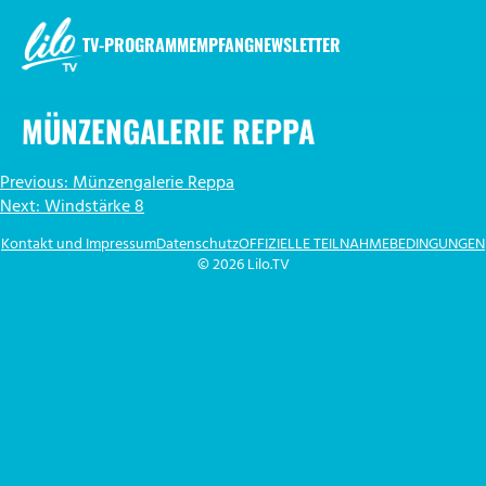
Zum
Inhalt
TV-PROGRAMM
EMPFANG
NEWSLETTER
springen
LILO.TV
MÜNZENGALERIE REPPA
BEITRAGSNAVIGATION
Previous:
Münzengalerie Reppa
Next:
Windstärke 8
Kontakt und Impressum
Datenschutz
OFFIZIELLE TEILNAHMEBEDINGUNGEN
© 2026 Lilo.TV