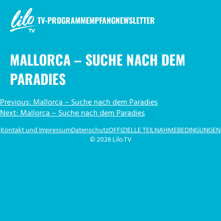
Zum
Inhalt
TV-PROGRAMM
EMPFANG
NEWSLETTER
springen
LILO.TV
MALLORCA – SUCHE NACH DEM
PARADIES
BEITRAGSNAVIGATION
Previous:
Mallorca – Suche nach dem Paradies
Next:
Mallorca – Suche nach dem Paradies
Kontakt und Impressum
Datenschutz
OFFIZIELLE TEILNAHMEBEDINGUNGEN
© 2026 Lilo.TV