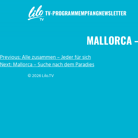
Zum
Inhalt
TV-PROGRAMM
EMPFANG
NEWSLETTER
springen
LILO.TV
MALLORCA –
BEITRAGSNAVIGATION
Previous:
Alle zusammen – Jeder für sich
Next:
Mallorca – Suche nach dem Paradies
© 2026 Lilo.TV