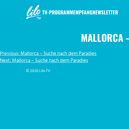
Zum
Inhalt
TV-PROGRAMM
EMPFANG
NEWSLETTER
springen
LILO.TV
MALLORCA –
BEITRAGSNAVIGATION
Previous:
Mallorca – Suche nach dem Paradies
Next:
Mallorca – Suche nach dem Paradies
© 2026 Lilo.TV