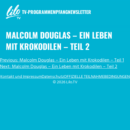
Zum
Inhalt
TV-PROGRAMM
EMPFANG
NEWSLETTER
springen
LILO.TV
MALCOLM DOUGLAS – EIN LEBEN
MIT KROKODILEN – TEIL 2
BEITRAGSNAVIGATION
Previous:
Malcolm Douglas – Ein Leben mit Krokodilen – Teil 1
Next:
Malcolm Douglas – Ein Leben mit Krokodilen – Teil 2
Kontakt und Impressum
Datenschutz
OFFIZIELLE TEILNAHMEBEDINGUNGEN
© 2026 Lilo.TV