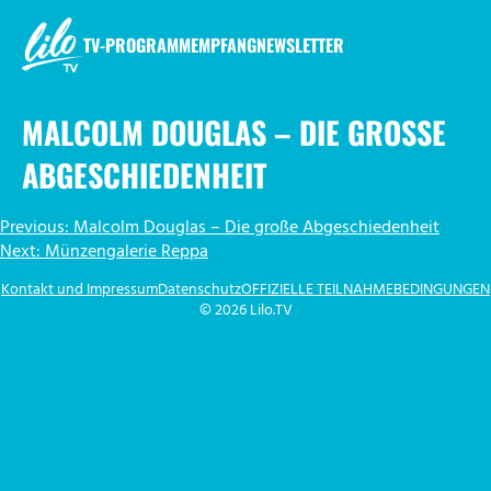
Zum
Inhalt
TV-PROGRAMM
EMPFANG
NEWSLETTER
springen
LILO.TV
MALCOLM DOUGLAS – DIE GROSSE A
BGESCHIEDENHEIT
BEITRAGSNAVIGATION
Previous:
Malcolm Douglas – Die große Abgeschiedenheit
Next:
Münzengalerie Reppa
Kontakt und Impressum
Datenschutz
OFFIZIELLE TEILNAHMEBEDINGUNGEN
© 2026 Lilo.TV