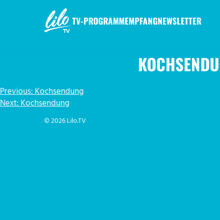
Zum
Inhalt
TV-PROGRAMM
EMPFANG
NEWSLETTER
springen
LILO.TV
KOCHSENDU
BEITRAGSNAVIGATION
Previous:
Kochsendung
Next:
Kochsendung
© 2026 Lilo.TV