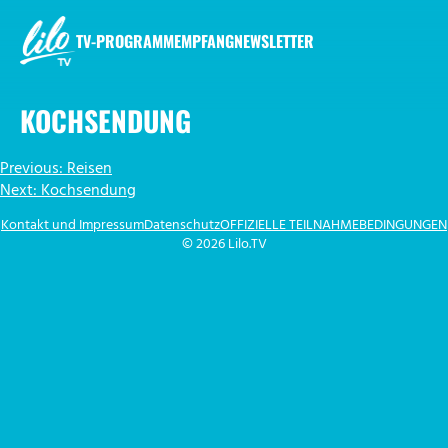
Zum
Inhalt
TV-PROGRAMM
EMPFANG
NEWSLETTER
springen
LILO.TV
KOCHSENDUNG
BEITRAGSNAVIGATION
Previous:
Reisen
Next:
Kochsendung
Kontakt und Impressum
Datenschutz
OFFIZIELLE TEILNAHMEBEDINGUNGEN
© 2026 Lilo.TV