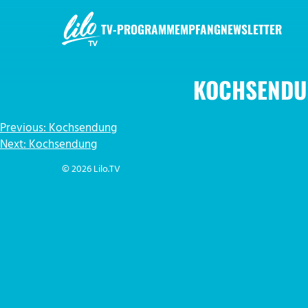
Zum
Inhalt
TV-PROGRAMM
EMPFANG
NEWSLETTER
springen
LILO.TV
KOCHSENDU
BEITRAGSNAVIGATION
Previous:
Kochsendung
Next:
Kochsendung
© 2026 Lilo.TV