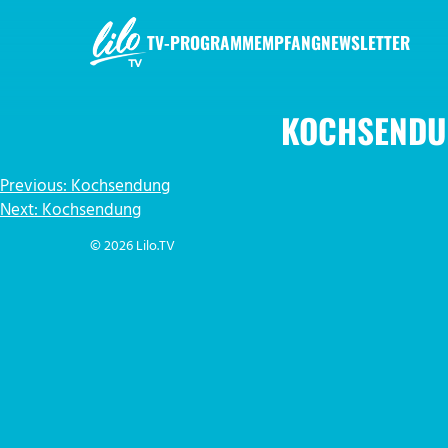
Zum
Inhalt
TV-PROGRAMM
EMPFANG
NEWSLETTER
springen
LILO.TV
KOCHSENDU
BEITRAGSNAVIGATION
Previous:
Kochsendung
Next:
Kochsendung
© 2026 Lilo.TV