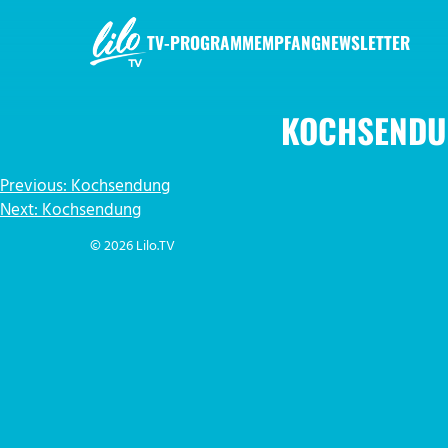
Zum
Inhalt
TV-PROGRAMM
EMPFANG
NEWSLETTER
springen
LILO.TV
KOCHSENDU
BEITRAGSNAVIGATION
Previous:
Kochsendung
Next:
Kochsendung
© 2026 Lilo.TV