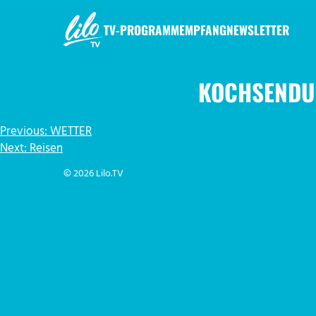
Zum
Inhalt
TV-PROGRAMM
EMPFANG
NEWSLETTER
springen
LILO.TV
KOCHSENDU
BEITRAGSNAVIGATION
Previous:
WETTER
Next:
Reisen
© 2026 Lilo.TV