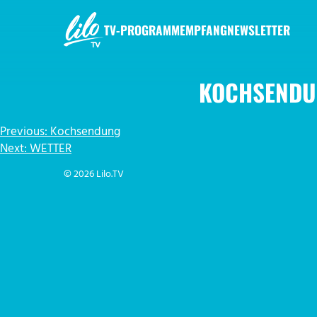
Zum
Inhalt
TV-PROGRAMM
EMPFANG
NEWSLETTER
springen
LILO.TV
KOCHSENDU
BEITRAGSNAVIGATION
Previous:
Kochsendung
Next:
WETTER
© 2026 Lilo.TV