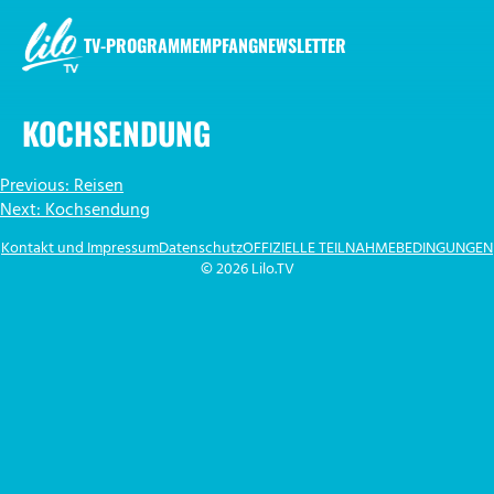
Zum
Inhalt
TV-PROGRAMM
EMPFANG
NEWSLETTER
springen
LILO.TV
KOCHSENDUNG
BEITRAGSNAVIGATION
Previous:
Reisen
Next:
Kochsendung
Kontakt und Impressum
Datenschutz
OFFIZIELLE TEILNAHMEBEDINGUNGEN
© 2026 Lilo.TV