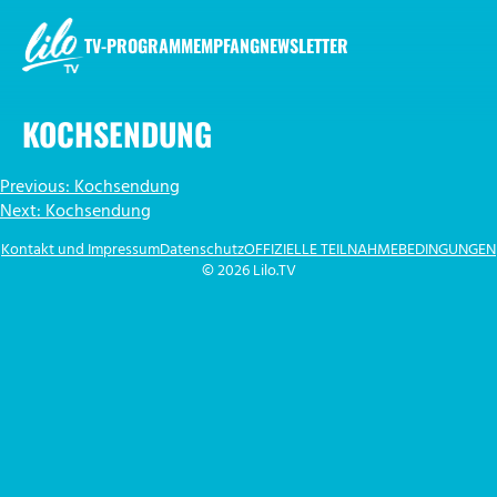
Zum
Inhalt
TV-PROGRAMM
EMPFANG
NEWSLETTER
springen
LILO.TV
KOCHSENDUNG
BEITRAGSNAVIGATION
Previous:
Kochsendung
Next:
Kochsendung
Kontakt und Impressum
Datenschutz
OFFIZIELLE TEILNAHMEBEDINGUNGEN
© 2026 Lilo.TV